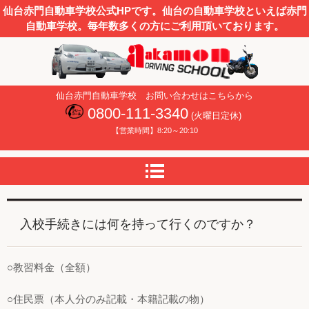
仙台赤門自動車学校公式HPです。仙台の自動車学校といえば赤門
自動車学校。毎年数多くの方にご利用頂いております。
仙台赤門自動車学校
仙台赤門自動車学校 お問い合わせはこちらから
0800-111-3340
(火曜日定休)
【営業時間】8:20～20:10
入校手続きには何を持って行くのですか？
○教習料金（全額）
○住民票（本人分のみ記載・本籍記載の物）